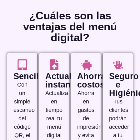
¿Cuáles son las
ventajas del menú
digital?
Sencillez
Actualización
Ahorra
Seguro
instantánea
costos
e
Con
Higiéni
un
Actualiza
Ahorra
simple
en
en
Tus
escaneo
tiempo
gastos
clientes
del
real tu
de
podrán
código
menú
impresión
acceder
QR, el
digital
y evita
a tu