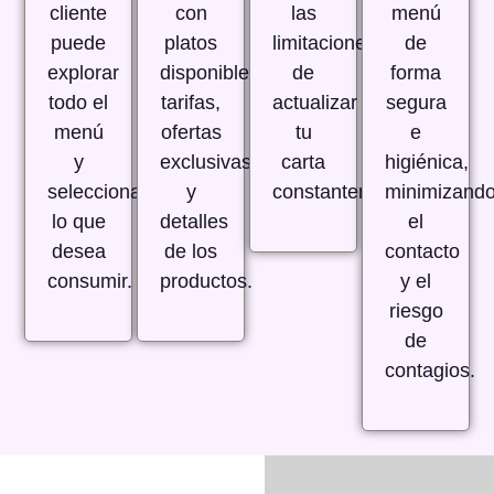
cliente
con
las
menú
puede
platos
limitaciones
de
explorar
disponibles,
de
forma
todo el
tarifas,
actualizar
segura
menú
ofertas
tu
e
y
exclusivas
carta
higiénica,
seleccionar
y
constantemente.
minimizand
lo que
detalles
el
desea
de los
contacto
consumir.
productos.
y el
riesgo
de
contagios.